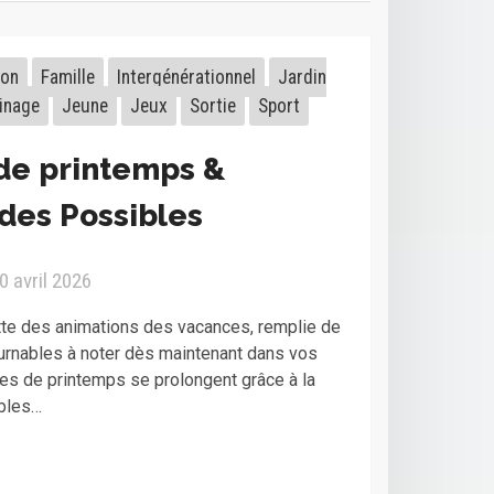
ion
Famille
Intergénérationnel
Jardin
inage
Jeune
Jeux
Sortie
Sport
de printemps &
des Possibles
0 avril 2026
te des animations des vacances, remplie de
urnables à noter dès maintenant dans vos
s de printemps se prolongent grâce à la
bles…