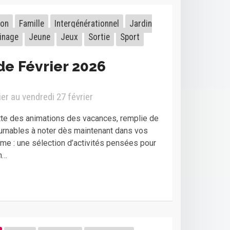
ion
Famille
Intergénérationnel
Jardin
inage
Jeune
Jeux
Sortie
Sport
e Février 2026
er au vendredi 27 février
te des animations des vacances, remplie de
urnables à noter dès maintenant dans vos
e : une sélection d’activités pensées pour
n…