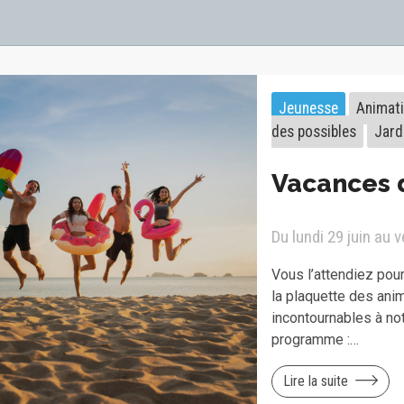
Jeunesse
Animat
des possibles
Jard
Vacances 
Du lundi 29 juin au 
Vous l’attendiez pour 
la plaquette des ani
incontournables à no
programme :…
Lire la suite