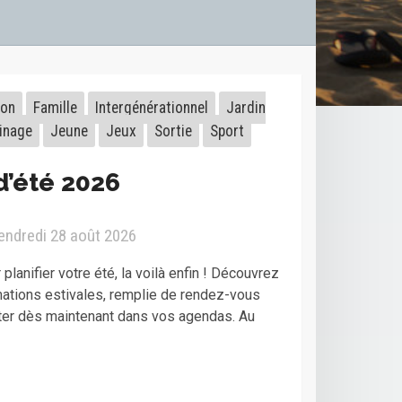
ion
Famille
Intergénérationnel
Jardin
inage
Jeune
Jeux
Sortie
Sport
d’été 2026
vendredi 28 août 2026
planifier votre été, la voilà enfin ! Découvrez
mations estivales, remplie de rendez-vous
ter dès maintenant dans vos agendas. Au