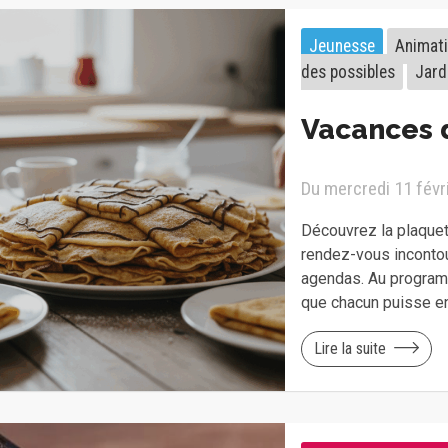
Jeunesse
Animat
des possibles
Jard
Vacances d
Du mercredi 11 févri
Découvrez la plaquet
rendez-vous inconto
agendas. Au programm
que chacun puisse e
Lire la suite