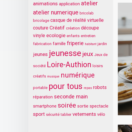
atelier
animations
application
atelier numerique
bricolab
casque de réalité virtuelle
bricolage
Créatif
couture
découpe
création
ecologie
vinyle
enfants
entretien
friperie
famille
fabrication
jardin
habitant
jeunesse
jeux
jeunes
Jeux de
Loire-Authion
société
loisirs
numérique
créatifs
musique
pour tous
robots
portable
repas
seconde main
réparation
soirée
smartphone
sortie
spectacle
sport
vetements
vélo
sécurité
tablier