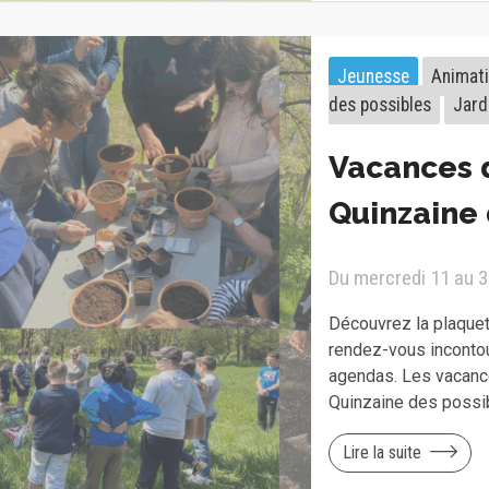
Jeunesse
Animat
des possibles
Jard
Vacances 
Quinzaine 
Du mercredi 11 au 3
Découvrez la plaquet
rendez-vous inconto
agendas. Les vacance
Quinzaine des possi
Lire la suite