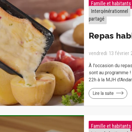
Famille et habitants
Intergénérationnel
partagé
Repas habi
vendredi 13 février
À l'occasion du repa
sont au programme ! 
22h à la MJH d'Andard
Lire la suite
Famille et habitants