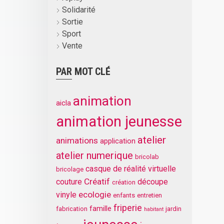
Solidarité
Sortie
Sport
Vente
PAR MOT CLÉ
animation
aicla
animation jeunesse
atelier
animations
application
atelier numerique
bricolab
casque de réalité virtuelle
bricolage
Créatif
couture
découpe
création
ecologie
vinyle
enfants
entretien
friperie
famille
fabrication
jardin
habitant