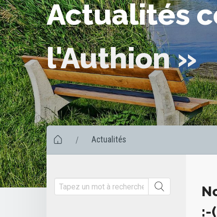
Actualités 
l'Authion »
Actualités
/
No
:-(