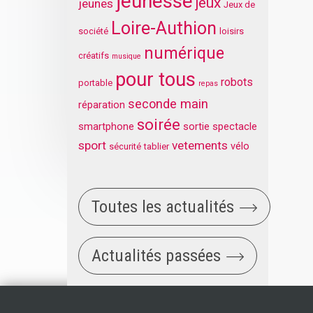
jeunesse
jeux
jeunes
Jeux de
Loire-Authion
société
loisirs
numérique
créatifs
musique
pour tous
robots
portable
repas
seconde main
réparation
soirée
smartphone
sortie
spectacle
sport
vetements
vélo
sécurité
tablier
Toutes les actualités
Actualités passées