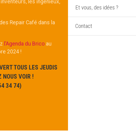
 inventeurs, les ingénieux,
Et vous, des idées ?
 des Repair Café dans la
Contact
ez
l’Agenda du Brico
au
bre 2024 !
VERT TOUS LES JEUDIS
 NOUS VOIR !
4 34 74)