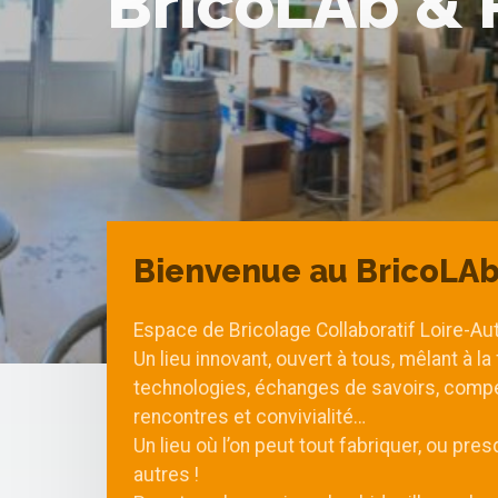
BricoLAb & 
Bienvenue au BricoLA
Espace de Bricolage Collaboratif Loire-Aut
Un lieu innovant, ouvert à tous, mêlant à la
technologies, échanges de savoirs, comp
rencontres et convivialité…
Un lieu où l’on peut tout fabriquer, ou pres
autres !