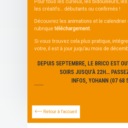
Pour tous les curieux, les bidouilleurs, les
les créatifs… débutants ou confirmés !
Découvrez les animations et le calendrier
rubrique
téléchargement
.
Si vous trouvez cela plus pratique, intégr
votre, il est à jour juqu’au mois de décem
DEPUIS SEPTEMBRE, LE BRICO EST OU
SOIRS JUSQU’À 22H… PASSEZ
INFOS, YOHANN (07 68 5
Retour à l'accueil