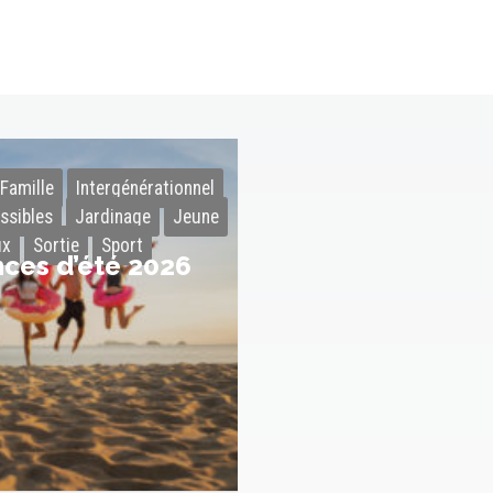
Famille
Intergénérationnel
ssibles
Jardinage
Jeune
ux
Sortie
Sport
ces d’été 2026