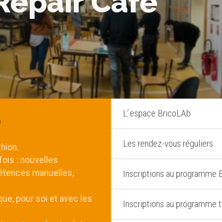
Repair Café
L’ espace BricoLAb
b
Les rendez-vous réguliers
hion.
 fois : nouvelles
étences manuelles,
Inscriptions au programme B
que, pour soi et avec les
Inscriptions au programme t