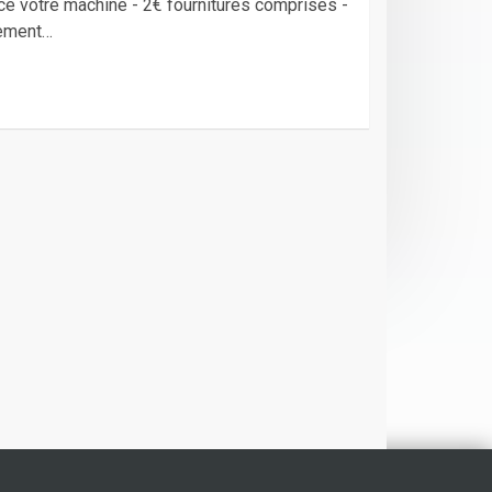
e votre machine - 2€ fournitures comprises -
uement…