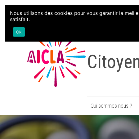
Aller au contenu
Nous utilisons des cookies pour vous garantir la meille
satisfait.
Associa
Ok
Citoye
Qui sommes nous ?