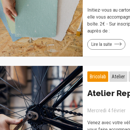
Initiez-vous au cart
elle vous accompagne
boîte. 2€ - Sur inscr
auprès de :
Lire la suite
Bricolab
Atelier
Atelier Re
Mercredi 4 février
Venez avec votre vélo
vous faire accompagn