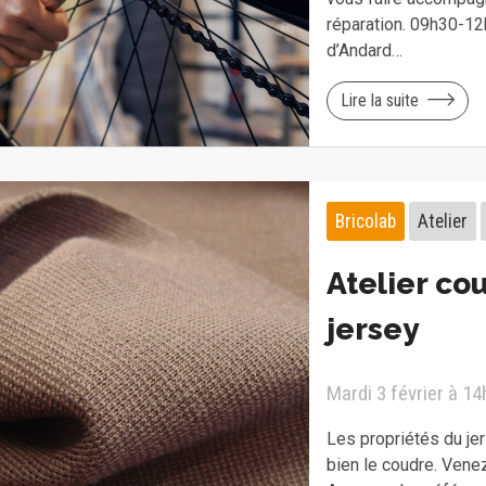
réparation. 09h30-1
d’Andard…
Lire la suite
Bricolab
Atelier
Atelier co
jersey
Mardi 3 février à 1
Les propriétés du je
bien le coudre. Venez