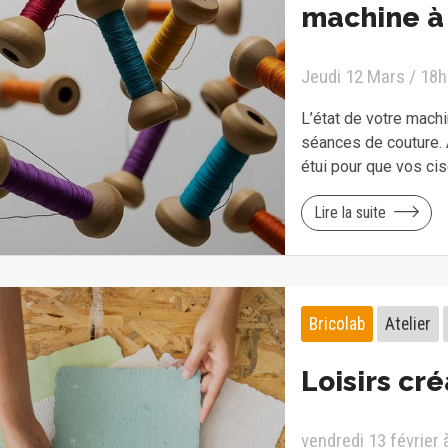
machine à
Jeudi 12 Mars / 18
L’état de votre mach
séances de couture. 
étui pour que vos ci
Lire la suite
Bricolab
Atelier
Loisirs cr
vendredi 13 février 