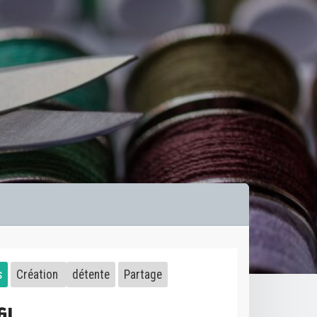
s
Création
détente
Partage
il