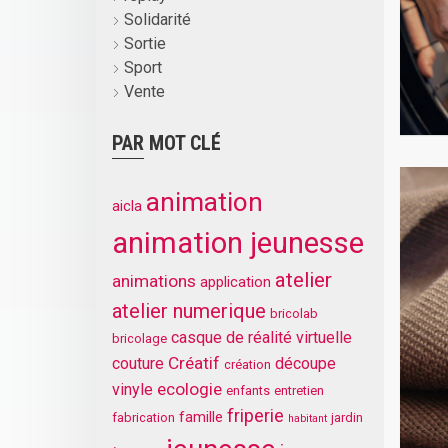
Solidarité
Sortie
Sport
Vente
PAR MOT CLÉ
animation
aicla
animation jeunesse
atelier
animations
application
atelier numerique
bricolab
casque de réalité virtuelle
bricolage
Créatif
couture
découpe
création
ecologie
vinyle
enfants
entretien
friperie
famille
fabrication
jardin
habitant