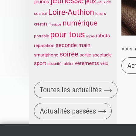
jeunesse
jeux
jeunes
Jeux de
Loire-Authion
société
loisirs
numérique
créatifs
musique
pour tous
robots
portable
repas
seconde main
réparation
Vous r
soirée
smartphone
sortie
spectacle
sport
vetements
vélo
sécurité
tablier
Ac
Toutes les actualités
Actualités passées