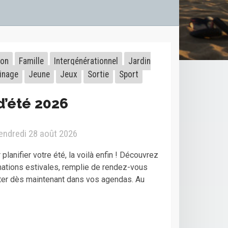
ion
Famille
Intergénérationnel
Jardin
inage
Jeune
Jeux
Sortie
Sport
d’été 2026
vendredi 28 août 2026
planifier votre été, la voilà enfin ! Découvrez
mations estivales, remplie de rendez-vous
ter dès maintenant dans vos agendas. Au