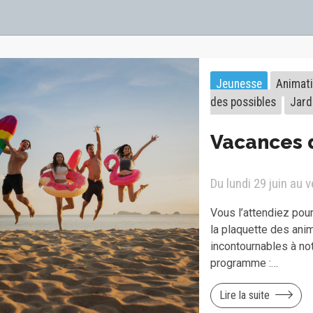
Jeunesse
Animat
des possibles
Jard
Vacances 
Du lundi 29 juin au 
Vous l’attendiez pour 
la plaquette des ani
incontournables à no
programme :…
Lire la suite