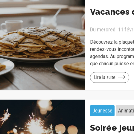
Vacances d
Du mercredi 11 févri
Découvrez la plaquet
rendez-vous inconto
agendas. Au programm
que chacun puisse e
Lire la suite
Jeunesse
Animat
Soirée jeu