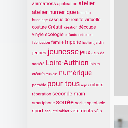
atelier
animations
application
atelier numerique
bricolab
casque de réalité virtuelle
bricolage
Créatif
couture
découpe
création
ecologie
vinyle
enfants
entretien
friperie
famille
fabrication
jardin
habitant
jeunesse
jeux
jeunes
Jeux de
Loire-Authion
société
loisirs
numérique
créatifs
musique
pour tous
robots
portable
repas
seconde main
réparation
soirée
smartphone
sortie
spectacle
sport
vetements
vélo
sécurité
tablier