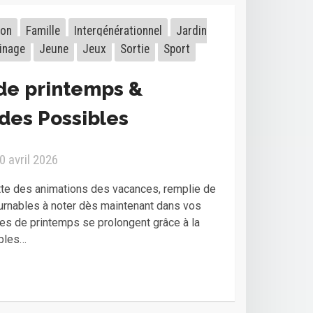
ion
Famille
Intergénérationnel
Jardin
inage
Jeune
Jeux
Sortie
Sport
de printemps &
des Possibles
0 avril 2026
te des animations des vacances, remplie de
urnables à noter dès maintenant dans vos
s de printemps se prolongent grâce à la
bles…