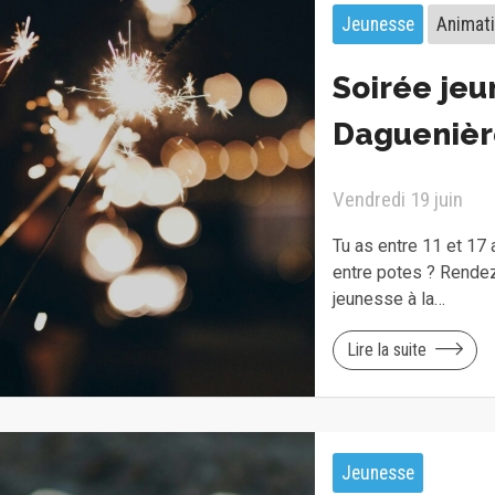
Jeunesse
Animat
Soirée jeu
Daguenièr
Vendredi 19 juin
Tu as entre 11 et 17
entre potes ? Rendez
jeunesse à la…
Lire la suite
Jeunesse