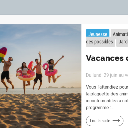
Jeunesse
Animat
des possibles
Jard
Vacances 
Du lundi 29 juin au 
Vous l’attendiez pour 
la plaquette des ani
incontournables à no
programme :…
Lire la suite