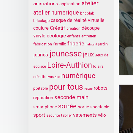
atelier
animations
application
atelier numerique
bricolab
casque de réalité virtuelle
bricolage
Créatif
couture
découpe
création
ecologie
vinyle
enfants
entretien
friperie
famille
fabrication
jardin
habitant
jeunesse
jeux
jeunes
Jeux de
Loire-Authion
société
loisirs
numérique
créatifs
musique
pour tous
robots
portable
repas
seconde main
réparation
soirée
smartphone
sortie
spectacle
sport
vetements
vélo
sécurité
tablier