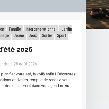
ion
Famille
Intergénérationnel
Jardin
inage
Jeune
Jeux
Sortie
Sport
d’été 2026
vendredi 28 août 2026
planifier votre été, la voilà enfin ! Découvrez
mations estivales, remplie de rendez-vous
ter dès maintenant dans vos agendas. Au