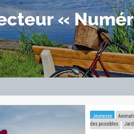
secteur « Numér
Jeunesse
Animat
des possibles
Jard