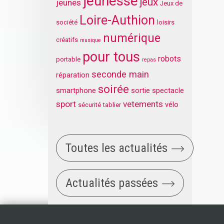
jeunesse
jeux
jeunes
Jeux de
Loire-Authion
société
loisirs
numérique
créatifs
musique
pour tous
robots
portable
repas
seconde main
réparation
soirée
smartphone
sortie
spectacle
sport
vetements
vélo
sécurité
tablier
Toutes les actualités
Actualités passées