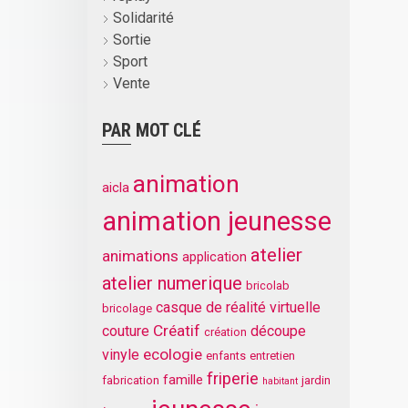
Solidarité
Sortie
Sport
Vente
PAR MOT CLÉ
animation
aicla
animation jeunesse
atelier
animations
application
atelier numerique
bricolab
casque de réalité virtuelle
bricolage
Créatif
couture
découpe
création
ecologie
vinyle
enfants
entretien
friperie
famille
fabrication
jardin
habitant