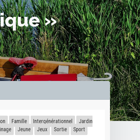
ique »
ion
Famille
Intergénérationnel
Jardin
inage
Jeune
Jeux
Sortie
Sport