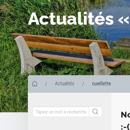
Actualités «
Actualités
cueillette
/
/
No
:-(