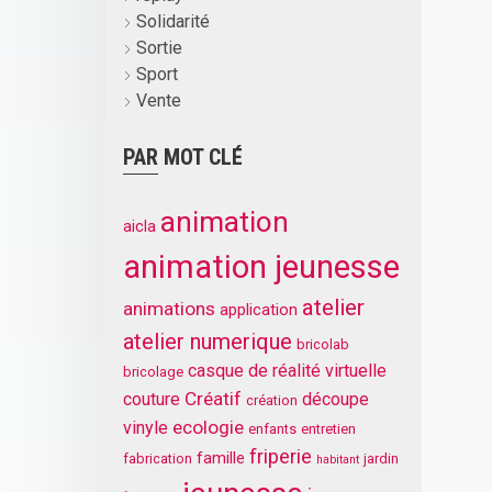
Solidarité
Sortie
Sport
Vente
PAR MOT CLÉ
animation
aicla
animation jeunesse
atelier
animations
application
atelier numerique
bricolab
casque de réalité virtuelle
bricolage
Créatif
couture
découpe
création
ecologie
vinyle
enfants
entretien
friperie
famille
fabrication
jardin
habitant