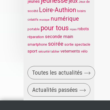
jeunesse
jeux
jeunes
Jeux de
Loire-Authion
société
loisirs
numérique
créatifs
musique
pour tous
robots
portable
repas
seconde main
réparation
soirée
smartphone
sortie
spectacle
sport
vetements
vélo
sécurité
tablier
Toutes les actualités
Actualités passées