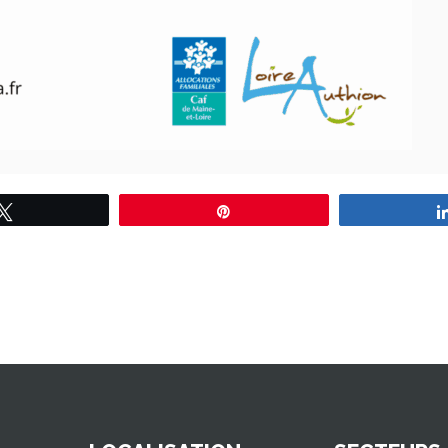
Tweetez
Épingle