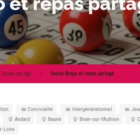
o et repas part
Repas partagé
Soirée Bingo et repas partagé
/
tion
Convivialité
Intergénérationnel
Jeu
Andard
Bauné
Brain-sur-l'Authion
C
r-Loire