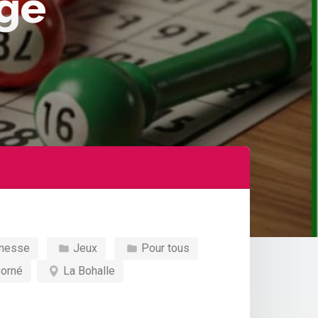
agé
nesse
Jeux
Pour tous
orné
La Bohalle