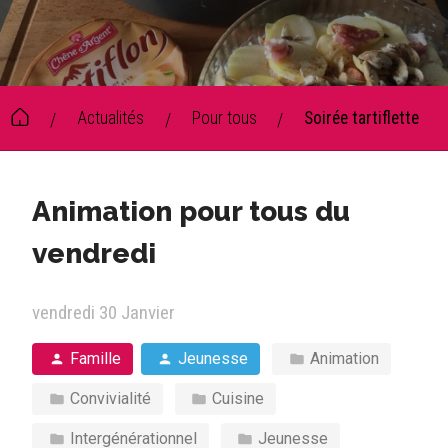
Actualités
Pour tous
Soirée tartiflette
/
/
/
Animation pour tous du
vendredi
vendredi 30 Janvier
Famille
Jeunesse
Animation
Convivialité
Cuisine
Intergénérationnel
Jeunesse