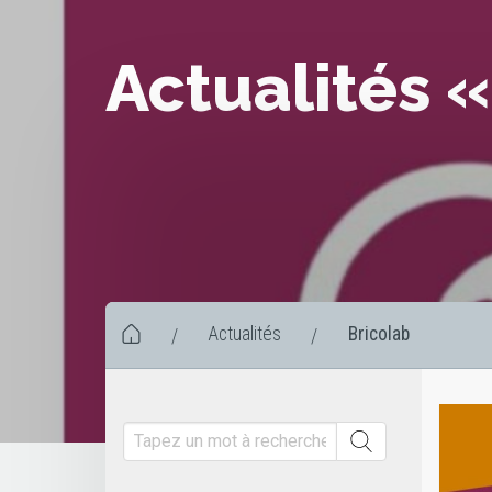
Actualités «
Actualités
Bricolab
/
/