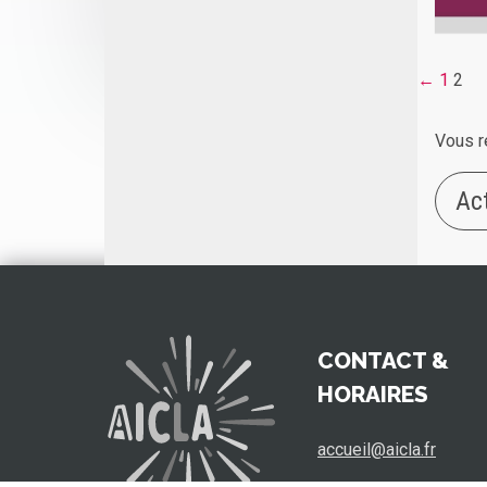
←
1
2
Vous r
Ac
CONTACT &
HORAIRES
accueil@aicla.fr