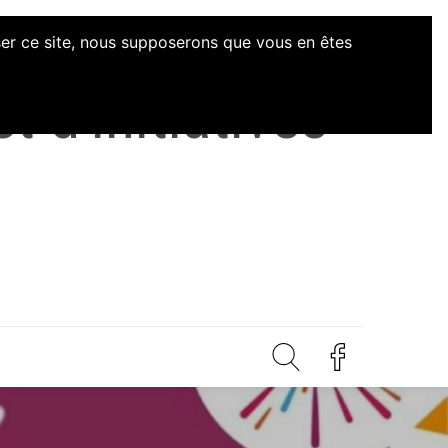
iser ce site, nous supposerons que vous en êtes
 d'Initiatives