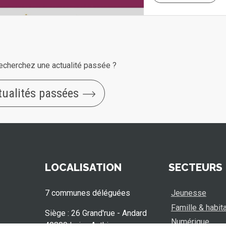
echerchez une actualité passée ?
tualités passées
LOCALISATION
SECTEURS
7 communes déléguées
Jeunesse
Famille & habit
Siège : 26 Grand'rue - Andard
Numérique
49800 Loire-Authion