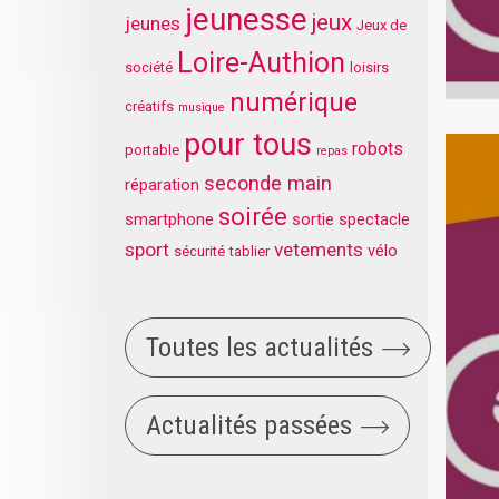
jeunesse
jeux
jeunes
Jeux de
Loire-Authion
société
loisirs
numérique
créatifs
musique
pour tous
robots
portable
repas
seconde main
réparation
soirée
smartphone
sortie
spectacle
sport
vetements
vélo
sécurité
tablier
Toutes les actualités
Actualités passées