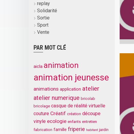
replay
Solidarité
Sortie
Sport
Vente
PAR MOT CLÉ
animation
aicla
animation jeunesse
atelier
animations
application
atelier numerique
bricolab
casque de réalité virtuelle
bricolage
Créatif
couture
découpe
création
ecologie
vinyle
enfants
entretien
friperie
famille
fabrication
jardin
habitant