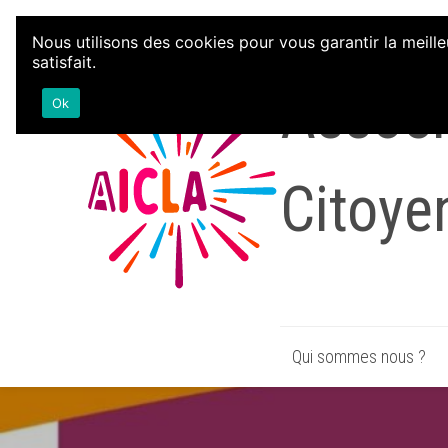
Aller au contenu
Nous utilisons des cookies pour vous garantir la meille
satisfait.
Associa
Ok
Citoye
Qui sommes nous ?