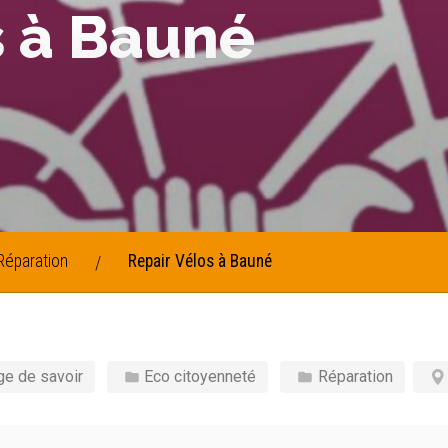
s à Bauné
Réparation
Repair Vélos à Bauné
/
e de savoir
Eco citoyenneté
Réparation