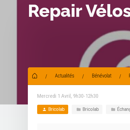
Repair Vélo
Actualités
Bénévolat
/
/
/
Mercredi 1 Avril, 9h30-12h30
Bricolab
Bricolab
Échang