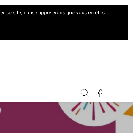
iser ce site, nous supposerons que vous en êtes
Initiatives