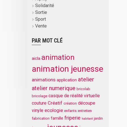
Solidarité
Sortie
Sport
Vente
PAR MOT CLÉ
animation
aicla
animation jeunesse
atelier
animations
application
atelier numerique
bricolab
casque de réalité virtuelle
bricolage
Créatif
couture
découpe
création
ecologie
vinyle
enfants
entretien
friperie
famille
fabrication
jardin
habitant