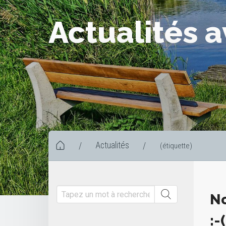
Actualités a
Actualités
/
/
(étiquette)
No
:-(