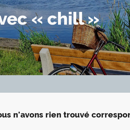
vec « chill »
us n'avons rien trouvé corresp