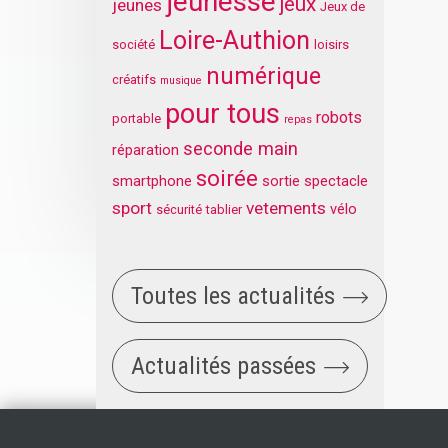
jeunesse
jeux
jeunes
Jeux de
Loire-Authion
société
loisirs
numérique
créatifs
musique
pour tous
robots
portable
repas
seconde main
réparation
soirée
smartphone
sortie
spectacle
sport
vetements
vélo
sécurité
tablier
Toutes les actualités
Actualités passées