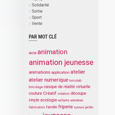
Solidarité
Sortie
Sport
Vente
PAR MOT CLÉ
animation
aicla
animation jeunesse
atelier
animations
application
atelier numerique
bricolab
casque de réalité virtuelle
bricolage
Créatif
couture
découpe
création
ecologie
vinyle
enfants
entretien
friperie
famille
fabrication
jardin
habitant