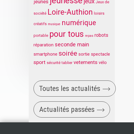
jeunesse
jeux
jeunes
Jeux de
Loire-Authion
société
loisirs
numérique
créatifs
musique
pour tous
robots
portable
repas
seconde main
réparation
soirée
smartphone
sortie
spectacle
sport
vetements
vélo
sécurité
tablier
Toutes les actualités
Actualités passées