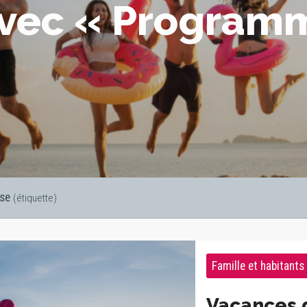
avec « Program
se
(étiquette)
Famille et habitants
Vacances d