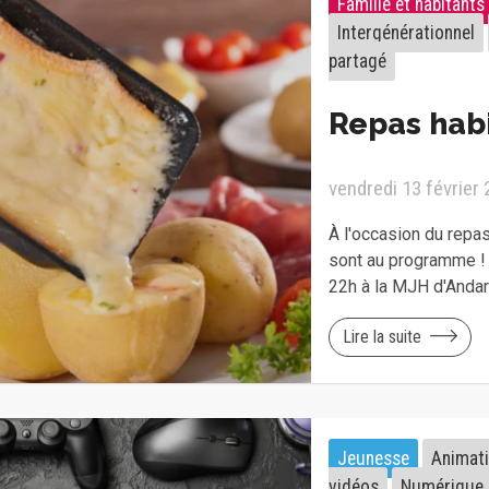
Famille et habitants
Intergénérationnel
partagé
Repas habi
vendredi 13 février
À l'occasion du repa
sont au programme ! 
22h à la MJH d'Andard
Lire la suite
Jeunesse
Animat
vidéos
Numérique