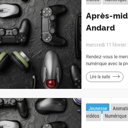
Après-mid
Andard
mercredi 11 février
Rendez-vous le mercr
numérique avec la p
Lire la suite
Jeunesse
Animat
vidéos
Numérique