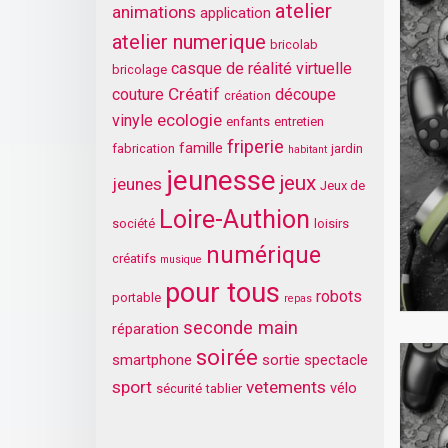
atelier
animations
application
atelier numerique
bricolab
casque de réalité virtuelle
bricolage
Créatif
couture
découpe
création
ecologie
vinyle
enfants
entretien
friperie
famille
fabrication
jardin
habitant
jeunesse
jeux
jeunes
Jeux de
Loire-Authion
société
loisirs
numérique
créatifs
musique
pour tous
robots
portable
repas
seconde main
réparation
soirée
smartphone
sortie
spectacle
sport
vetements
vélo
sécurité
tablier