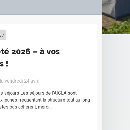
se
été 2026 – à vos
s !
du vendredi 24 avril
es séjours Les séjours de l'AICLA sont
ux jeunes fréquentant la structure tout au long
’êtes pas adhérent, merci…