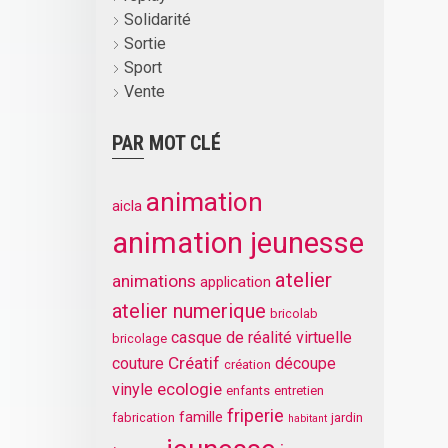
Solidarité
Sortie
Sport
Vente
PAR MOT CLÉ
animation
aicla
animation jeunesse
atelier
animations
application
atelier numerique
bricolab
casque de réalité virtuelle
bricolage
Créatif
couture
découpe
création
ecologie
vinyle
enfants
entretien
friperie
famille
fabrication
jardin
habitant