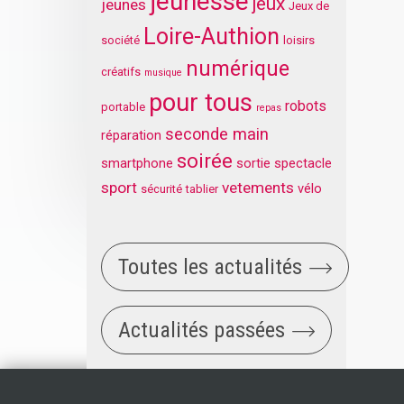
jeunesse
jeux
jeunes
Jeux de
Loire-Authion
société
loisirs
numérique
créatifs
musique
pour tous
robots
portable
repas
seconde main
réparation
soirée
smartphone
sortie
spectacle
sport
vetements
vélo
sécurité
tablier
Toutes les actualités
Actualités passées