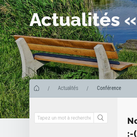
Actualités 
Actualités
Conférence
/
/
No
:-(