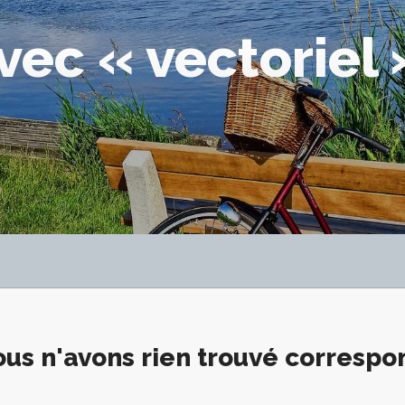
vec « vectoriel 
us n'avons rien trouvé corresp