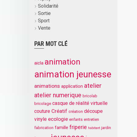
Solidarité
Sortie
Sport
Vente
PAR MOT CLÉ
animation
aicla
animation jeunesse
atelier
animations
application
atelier numerique
bricolab
casque de réalité virtuelle
bricolage
Créatif
couture
découpe
création
ecologie
vinyle
enfants
entretien
friperie
famille
fabrication
jardin
habitant