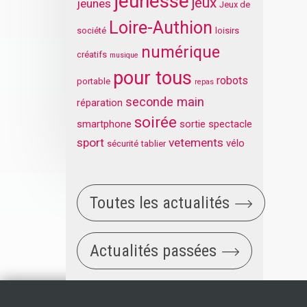
jeunesse
jeux
jeunes
Jeux de
Loire-Authion
société
loisirs
numérique
créatifs
musique
pour tous
robots
portable
repas
seconde main
réparation
soirée
smartphone
sortie
spectacle
sport
vetements
vélo
sécurité
tablier
Toutes les actualités
Actualités passées