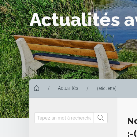
Actualités a
Actualités
/
/
(étiquette)
No
:-(