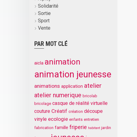
Solidarité
Sortie
Sport
Vente
PAR MOT CLÉ
animation
aicla
animation jeunesse
atelier
animations
application
atelier numerique
bricolab
casque de réalité virtuelle
bricolage
Créatif
couture
découpe
création
ecologie
vinyle
enfants
entretien
friperie
famille
fabrication
jardin
habitant