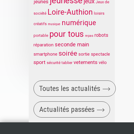
jeunesse
jeux
jeunes
Jeux de
Loire-Authion
société
loisirs
numérique
créatifs
musique
pour tous
robots
portable
repas
seconde main
réparation
soirée
smartphone
sortie
spectacle
sport
vetements
vélo
sécurité
tablier
Toutes les actualités
Actualités passées