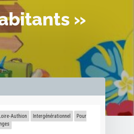
habitants »
Loire-Authion
Intergénérationnel
Pour
nges