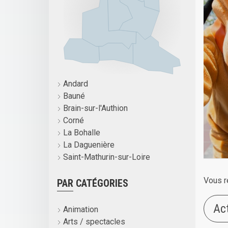
Andard
Bauné
Brain-sur-l'Authion
Corné
La Bohalle
La Daguenière
Saint-Mathurin-sur-Loire
Vous r
PAR CATÉGORIES
Ac
Animation
Arts / spectacles