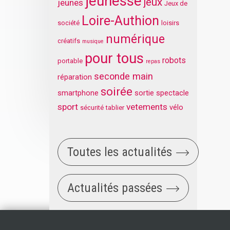
jeunesse
jeux
jeunes
Jeux de
Loire-Authion
société
loisirs
numérique
créatifs
musique
pour tous
robots
portable
repas
seconde main
réparation
soirée
smartphone
sortie
spectacle
sport
vetements
vélo
sécurité
tablier
Toutes les actualités
Actualités passées