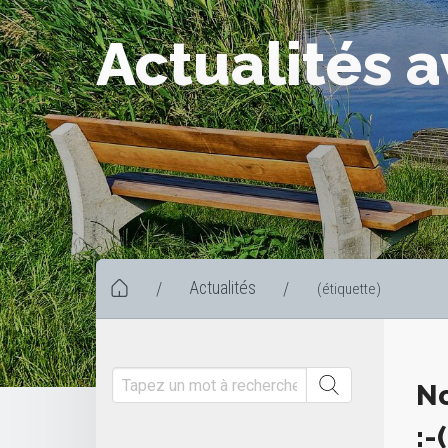
Actualités 
Actualités
/
/
(étiquette)
No
:-(