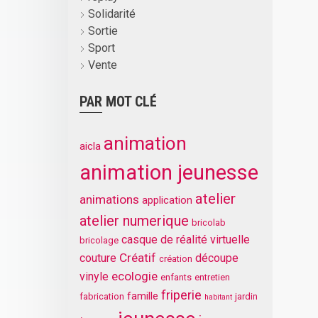
Solidarité
Sortie
Sport
Vente
PAR MOT CLÉ
animation
aicla
animation jeunesse
atelier
animations
application
atelier numerique
bricolab
casque de réalité virtuelle
bricolage
Créatif
couture
découpe
création
ecologie
vinyle
enfants
entretien
friperie
famille
fabrication
jardin
habitant