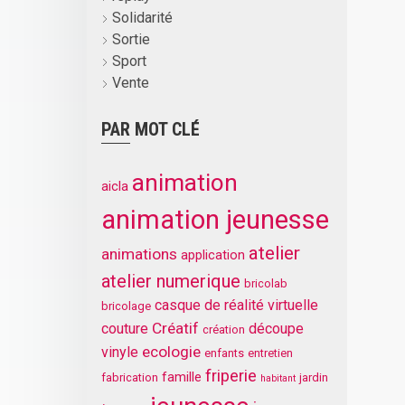
Solidarité
Sortie
Sport
Vente
PAR MOT CLÉ
animation
aicla
animation jeunesse
atelier
animations
application
atelier numerique
bricolab
casque de réalité virtuelle
bricolage
Créatif
couture
découpe
création
ecologie
vinyle
enfants
entretien
friperie
famille
fabrication
jardin
habitant