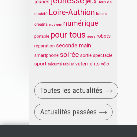
jeunesse
jeux
jeunes
Jeux de
Loire-Authion
société
loisirs
numérique
créatifs
musique
pour tous
robots
portable
repas
seconde main
réparation
soirée
smartphone
sortie
spectacle
sport
vetements
vélo
sécurité
tablier
Toutes les actualités
Actualités passées