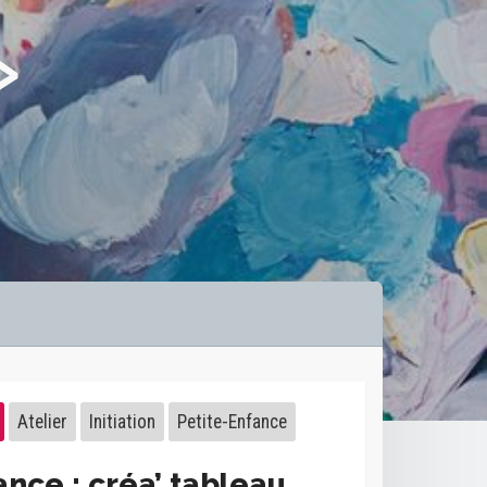
»
Atelier
Initiation
Petite-Enfance
ance : créa’ tableau