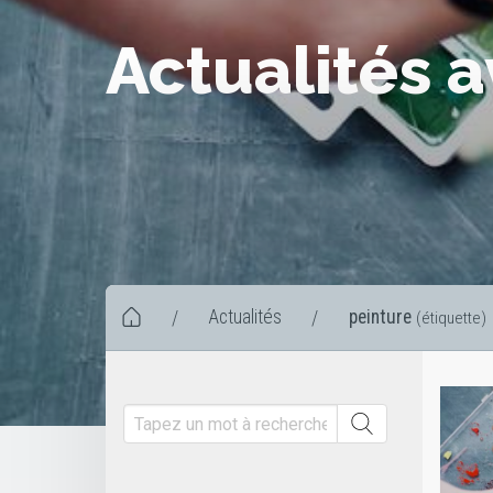
Actualités a
Actualités
peinture
/
/
(étiquette)