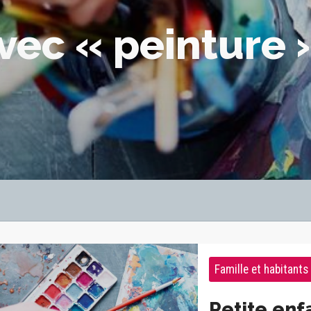
vec « peinture 
Famille et habitants
Petite enf