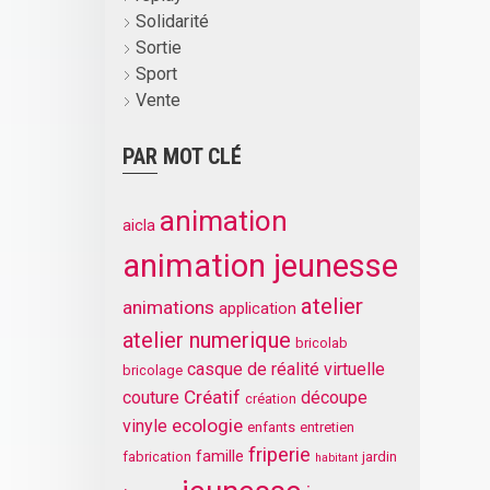
Solidarité
Sortie
Sport
Vente
PAR MOT CLÉ
animation
aicla
animation jeunesse
atelier
animations
application
atelier numerique
bricolab
casque de réalité virtuelle
bricolage
Créatif
couture
découpe
création
ecologie
vinyle
enfants
entretien
friperie
famille
fabrication
jardin
habitant