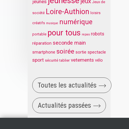
jeunesse
jeux
jeunes
Jeux de
Loire-Authion
société
loisirs
numérique
créatifs
musique
pour tous
robots
portable
repas
seconde main
réparation
soirée
smartphone
sortie
spectacle
sport
vetements
vélo
sécurité
tablier
Toutes les actualités
Actualités passées