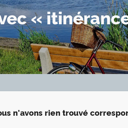
vec « itinéranc
us n'avons rien trouvé corresp