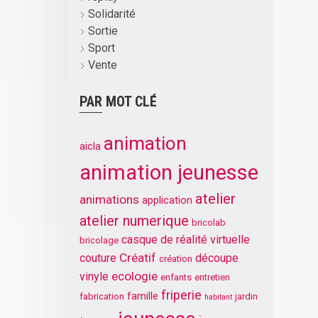
Solidarité
Sortie
Sport
Vente
PAR MOT CLÉ
animation
aicla
animation jeunesse
atelier
animations
application
atelier numerique
bricolab
casque de réalité virtuelle
bricolage
Créatif
couture
découpe
création
ecologie
vinyle
enfants
entretien
friperie
famille
fabrication
jardin
habitant