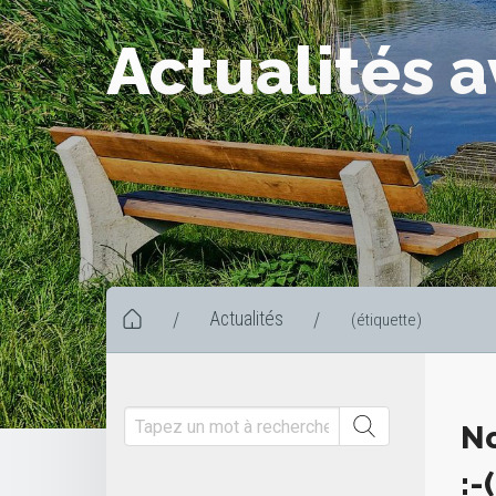
Actualités a
Actualités
/
/
(étiquette)
No
:-(