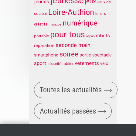
jeunesse
jeux
jeunes
Jeux de
Loire-Authion
société
loisirs
numérique
créatifs
musique
pour tous
robots
portable
repas
seconde main
réparation
soirée
smartphone
sortie
spectacle
sport
vetements
vélo
sécurité
tablier
Toutes les actualités
Actualités passées