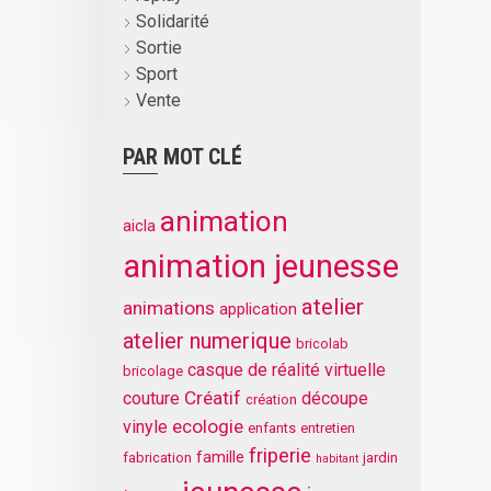
Solidarité
Sortie
Sport
Vente
PAR MOT CLÉ
animation
aicla
animation jeunesse
atelier
animations
application
atelier numerique
bricolab
casque de réalité virtuelle
bricolage
Créatif
couture
découpe
création
ecologie
vinyle
enfants
entretien
friperie
famille
fabrication
jardin
habitant