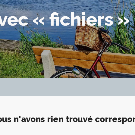
vec « fichiers »
us n'avons rien trouvé corresp