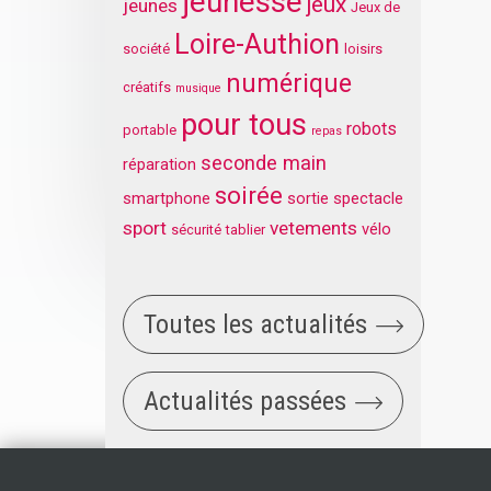
jeunesse
jeux
jeunes
Jeux de
Loire-Authion
société
loisirs
numérique
créatifs
musique
pour tous
robots
portable
repas
seconde main
réparation
soirée
smartphone
sortie
spectacle
sport
vetements
vélo
sécurité
tablier
Toutes les actualités
Actualités passées