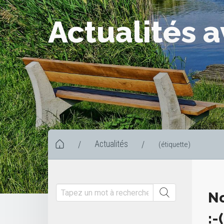
Actualités a
Actualités
/
/
(étiquette)
No
:-(