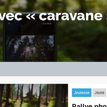
avec « caravane
Jeunesse
Jeune
Rallye pho