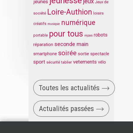
jeunesse
jeux
jeunes
Jeux de
Loire-Authion
société
loisirs
numérique
créatifs
musique
pour tous
robots
portable
repas
seconde main
réparation
soirée
smartphone
sortie
spectacle
sport
vetements
vélo
sécurité
tablier
Toutes les actualités
Actualités passées