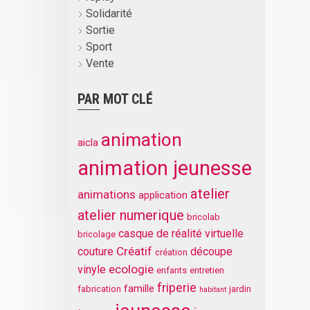
Solidarité
Sortie
Sport
Vente
PAR MOT CLÉ
animation
aicla
animation jeunesse
atelier
animations
application
atelier numerique
bricolab
casque de réalité virtuelle
bricolage
Créatif
couture
découpe
création
ecologie
vinyle
enfants
entretien
friperie
famille
fabrication
jardin
habitant