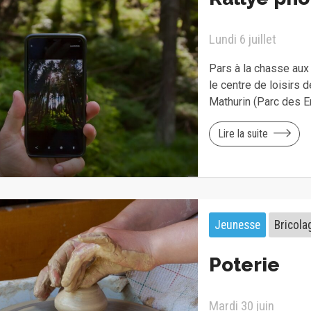
Lundi 6 juillet
Pars à la chasse aux 
le centre de loisirs 
Mathurin (Parc des Er
Lire la suite
Jeunesse
Bricola
Poterie
Mardi 30 juin