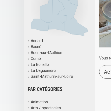
Andard
Bauné
Brain-sur-l'Authion
Vous r
Corné
La Bohalle
La Daguenière
Ac
Saint-Mathurin-sur-Loire
PAR CATÉGORIES
Animation
Arts / spectacles