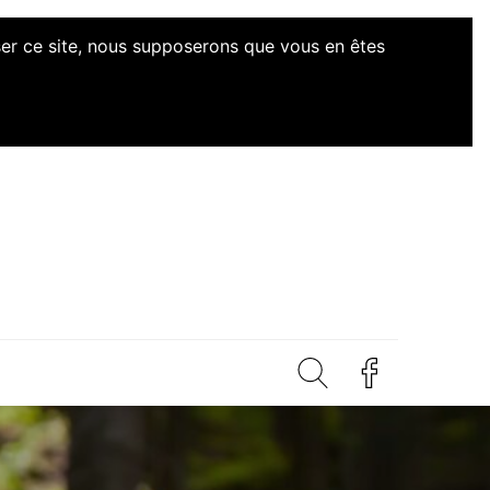
iser ce site, nous supposerons que vous en êtes
d'Initiatives