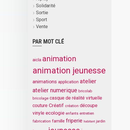
Solidarité
Sortie
Sport
Vente
PAR MOT CLÉ
animation
aicla
animation jeunesse
atelier
animations
application
atelier numerique
bricolab
casque de réalité virtuelle
bricolage
Créatif
couture
découpe
création
ecologie
vinyle
enfants
entretien
friperie
famille
fabrication
jardin
habitant