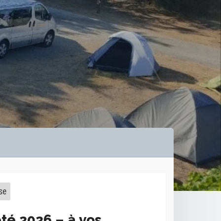
se
été 2026 – à vos