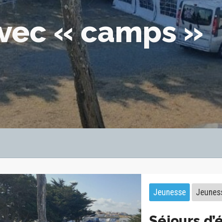
avec « camps »
Jeunesse
Jeunes
Séjours d’