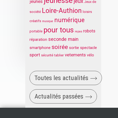
jeunesse
jeux
jeunes
Jeux de
Loire-Authion
société
loisirs
numérique
créatifs
musique
pour tous
robots
portable
repas
seconde main
réparation
soirée
smartphone
sortie
spectacle
sport
vetements
vélo
sécurité
tablier
Toutes les actualités
Actualités passées