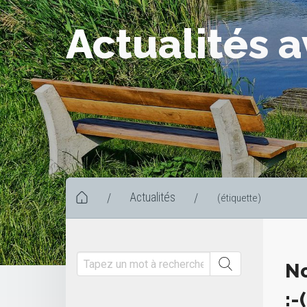
Actualités 
Actualités
/
/
(étiquette)
No
:-(