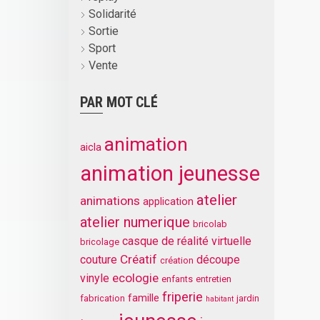
Solidarité
Sortie
Sport
Vente
PAR MOT CLÉ
animation
aicla
animation jeunesse
atelier
animations
application
atelier numerique
bricolab
casque de réalité virtuelle
bricolage
Créatif
couture
découpe
création
ecologie
vinyle
enfants
entretien
friperie
famille
fabrication
jardin
habitant