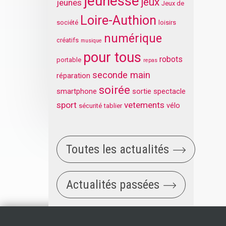
jeunesse
jeux
jeunes
Jeux de
Loire-Authion
société
loisirs
numérique
créatifs
musique
pour tous
robots
portable
repas
seconde main
réparation
soirée
smartphone
sortie
spectacle
sport
vetements
vélo
sécurité
tablier
Toutes les actualités
Actualités passées