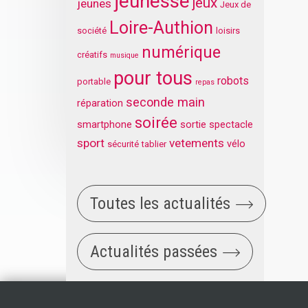
jeunesse
jeux
jeunes
Jeux de
Loire-Authion
société
loisirs
numérique
créatifs
musique
pour tous
robots
portable
repas
seconde main
réparation
soirée
smartphone
sortie
spectacle
sport
vetements
vélo
sécurité
tablier
Toutes les actualités
Actualités passées