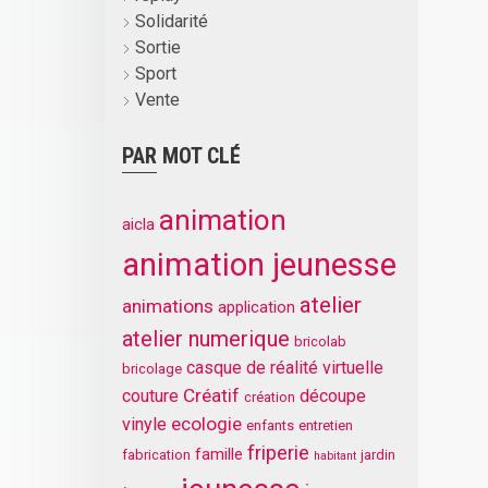
Solidarité
Sortie
Sport
Vente
PAR MOT CLÉ
animation
aicla
animation jeunesse
atelier
animations
application
atelier numerique
bricolab
casque de réalité virtuelle
bricolage
Créatif
couture
découpe
création
ecologie
vinyle
enfants
entretien
friperie
famille
fabrication
jardin
habitant