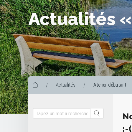
Actualités «
Actualités
Atelier débutant
/
/
No
:-(