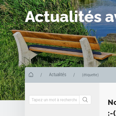
Actualités 
Actualités
/
/
(étiquette)
No
:-(