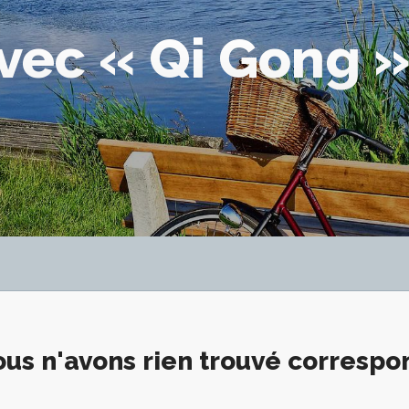
avec « Qi Gong 
us n'avons rien trouvé corresp