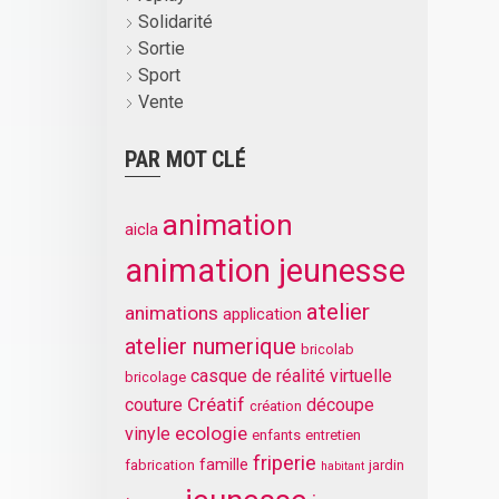
Solidarité
Sortie
Sport
Vente
PAR MOT CLÉ
animation
aicla
animation jeunesse
atelier
animations
application
atelier numerique
bricolab
casque de réalité virtuelle
bricolage
Créatif
couture
découpe
création
ecologie
vinyle
enfants
entretien
friperie
famille
fabrication
jardin
habitant