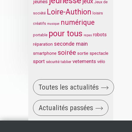
jeunesse
jeux
jeunes
Jeux de
Loire-Authion
société
loisirs
numérique
créatifs
musique
pour tous
robots
portable
repas
seconde main
réparation
soirée
smartphone
sortie
spectacle
sport
vetements
vélo
sécurité
tablier
Toutes les actualités
Actualités passées