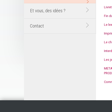
Livre
Et vous, des idées ?
Fin d
Le le
Contact
Impr
Le ch
Inter
Les j
META
PROD
Comm