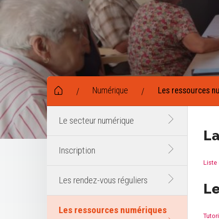
Numérique
Les ressources n
/
/
Le secteur numérique
La
Inscription
Liste
Les rendez-vous réguliers
Le
Les ressources numériques
Tutori