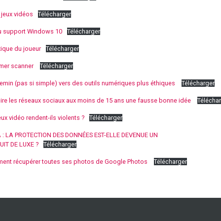
t jeux vidéos
Télécharger
u support Windows 10
Télécharger
xique du joueur
Télécharger
imer scanner
Télécharger
emin (pas si simple) vers des outils numériques plus éthiques
Télécharger
dire les réseaux sociaux aux moins de 15 ans une fausse bonne idée
Télécha
eux vidéo rendent-ils violents ?
Télécharger
 : LA PROTECTION DES DONNÉES EST-ELLE DEVENUE UN
UIT DE LUXE ?
Télécharger
ent récupérer toutes ses photos de Google Photos
Télécharger