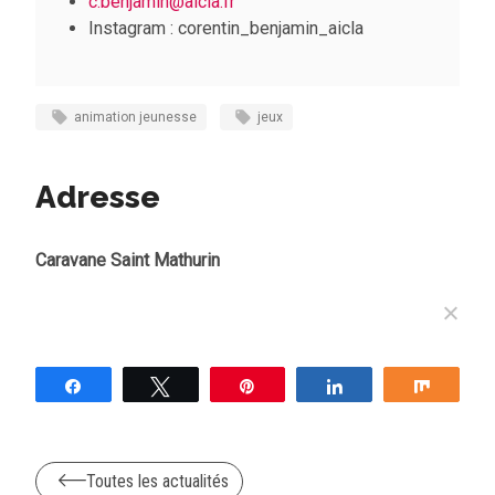
c.benjamin@aicla.fr
Instagram : corentin_benjamin_aicla
animation jeunesse
jeux
Adresse
Caravane Saint Mathurin
Partagez
Tweetez
Épingle
Partagez
Partag
Toutes les actualités