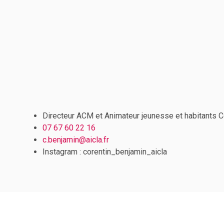
Directeur ACM et Animateur jeunesse et habitants C
07 67 60 22 16
c.benjamin@aicla.fr
Instagram : corentin_benjamin_aicla