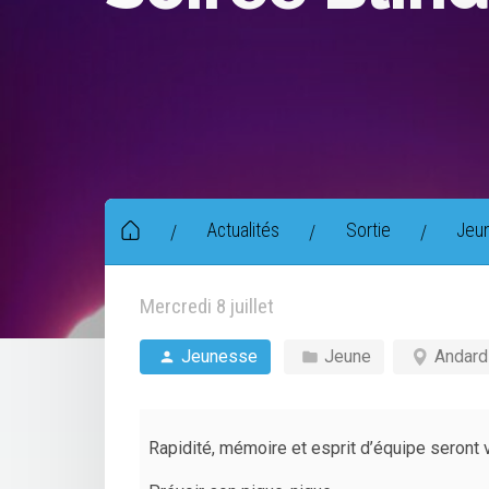
Actualités
Sortie
Jeu
/
/
/
Mercredi 8 juillet
Jeunesse
Jeune
Andard
Rapidité, mémoire et esprit d’équipe seront 