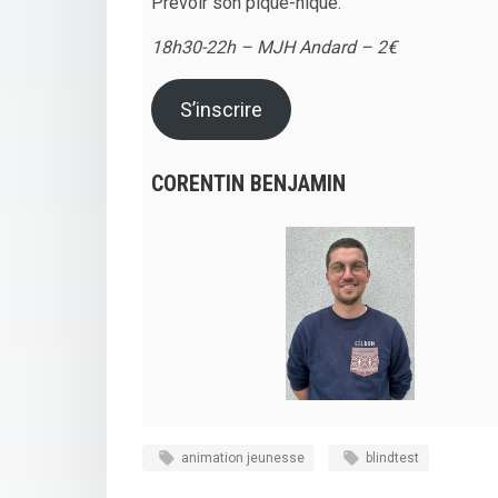
Prévoir son pique-nique.
18h30-22h – MJH Andard – 2€
S’inscrire
CORENTIN BENJAMIN
animation jeunesse
blindtest