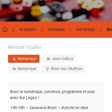
Actualités
Animation
Numérique
Mis
/
/
/
/
Mercredi 15 juillet
Numerique
Jeux vidéos
Numérique
Brain-sur-l'Authion
Avec le numérique, construis, programme et joue
avec les Legos !
14h-18h – Caravane Brain – Activité en libre