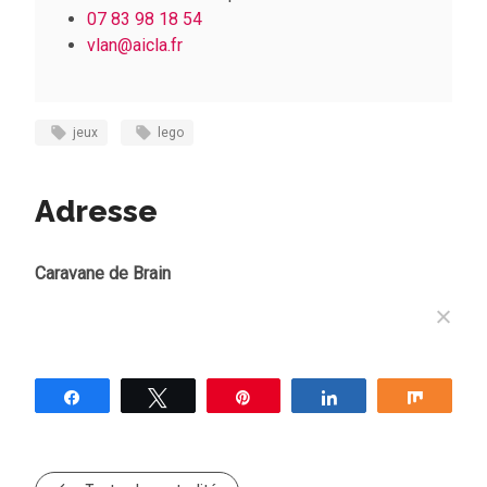
07 83 98 18 54
vlan@aicla.fr
jeux
lego
Adresse
Caravane de Brain
Partagez
Tweetez
Épingle
Partagez
Partag