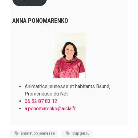
ANNA PONOMARENKO
Animatrice jeunesse et habitants Bauné,
Promeneuse du Net
06 52 87 83 12
a.ponomarenko
@aicla.fr
animation jeunesse
loup garou