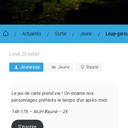
Actualités
Sortie
Jeune
Loup-garou
/
/
/
/
Lundi 20 juillet
Jeunesse
Jeune
Bauné
Le jeu de carte prend vie ! On incarne nos
personnages préférés le temps d’un après-midi.
14h-17h – MJH Bauné – 2€
S’inscrire