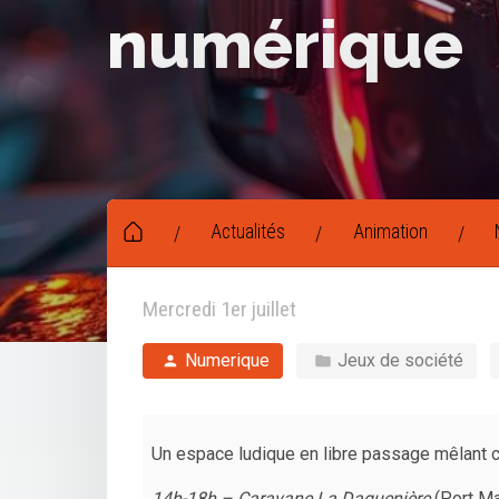
numérique
Actualités
Animation
/
/
/
Mercredi 1er juillet
Numerique
Jeux de société
Un espace ludique en libre passage mêlant c
14h-18h – Caravane La Daguenière
(Port Mai