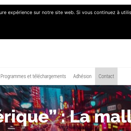
ure expérience sur notre site web. Si vous continuez à util
n d'Animation et d'Initiat
Programmes et téléchargements
Adhésion
Contact
rique” : La mal