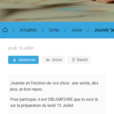
Actualités
Sortie
Jeune
Journée “pr
/
/
/
/
jeudi 16 juillet
Jeunesse
Jeune
Bauné
Journée en fonction de vos choix : une sortie, des
jeux, un bon repas…
Pour participer, il est OBLIGATOIRE que tu sois là
sur la préparation du lundi 13 Juillet.