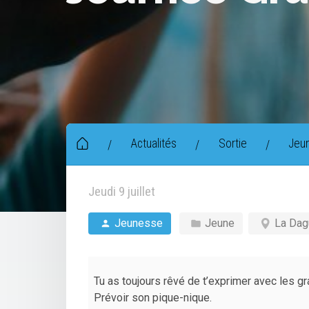
Actualités
Sortie
Jeu
/
/
/
Jeudi 9 juillet
Jeunesse
Jeune
La Dag
Tu as toujours rêvé de t’exprimer avec les graf
Prévoir son pique-nique.