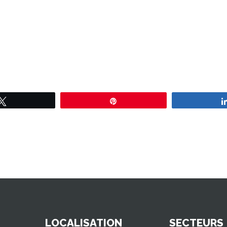
Tweetez
Épingle
LOCALISATION
SECTEURS