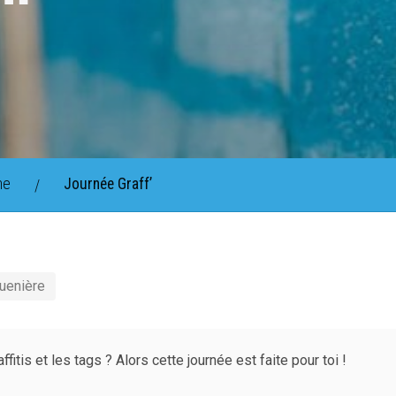
ne
Journée Graff’
/
uenière
fitis et les tags ? Alors cette journée est faite pour toi !