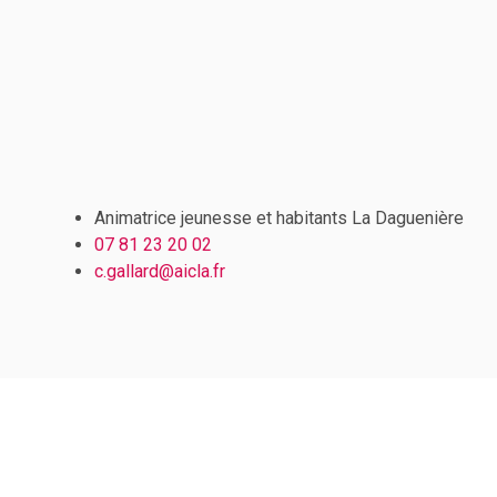
Animatrice jeunesse et habitants La Daguenière
07 81 23 20 02
c.gallard
@aicla.fr