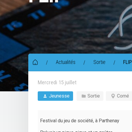
Actualités
Sortie
FLIP
/
/
/
Mercredi 15 juillet
Jeunesse
Sortie
Corné
Festival du jeu de société, à Parthenay