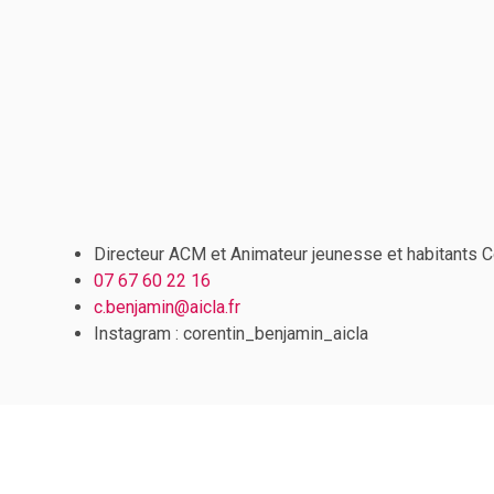
Directeur ACM et Animateur jeunesse et habitants C
07 67 60 22 16
c.benjamin@aicla.fr
Instagram : corentin_benjamin_aicla