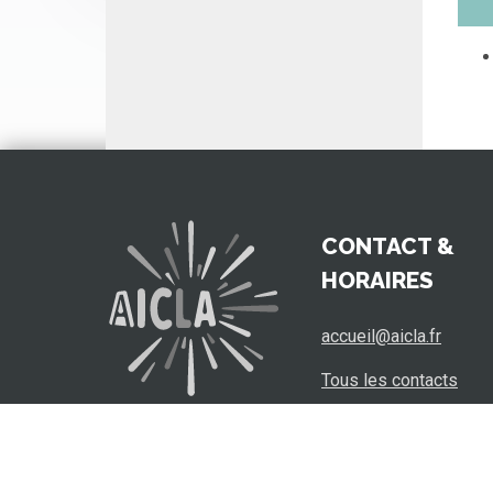
CONTACT &
HORAIRES
accueil@aicla.fr
Tous les contacts
Les horaires
02-41-68-15-72
Cliquez pour nous appeler