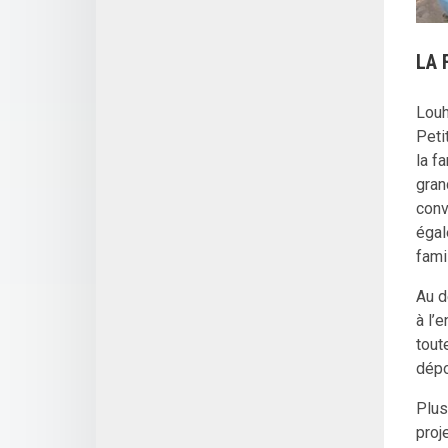
LA 
Louh
Peti
la f
gran
conv
égal
fami
Au d
à l’
tout
dépo
Plus
proj