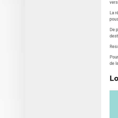
vers
La r
pous
De p
dest
Ress
Pour
de l
Lo