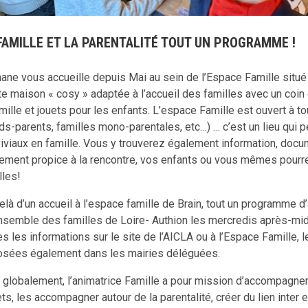
FAMILLE ET LA PARENTALITÉ TOUT UN PROGRAMME !
ane vous accueille depuis Mai au sein de l’Espace Famille situé à 
te maison « cosy » adaptée à l’accueil des familles avec un coin c
amille et jouets pour les enfants. L’espace Famille est ouvert à t
ds-parents, familles mono-parentales, etc…) … c’est un lieu qu
iviaux en famille. Vous y trouverez également information, docu
ement propice à la rencontre, vos enfants ou vous mêmes pourre
lles!
elà d’un accueil à l’espace famille de Brain, tout un programme d’
ensemble des familles de Loire- Authion les mercredis après-mi
es les informations sur le site de l’AICLA ou à l’Espace Famille, 
sées également dans les mairies déléguées.
 globalement, l’animatrice Famille a pour mission d’accompagner 
ets, les accompagner autour de la parentalité, créer du lien inter et