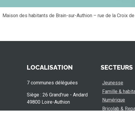
Maison des habitants de Brain-sur-Authion – rue de la Croix de
LOCALISATION
SECTEURS
7 communes déléguées
Jeunesse
Famille & habit
Siège : 26 Grand'rue - Andard
Numérique
49800 Loire-Authion
Bricolab & Repa
Situer nos lieux sur un plan
Guid’Asso