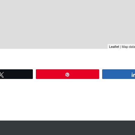
Leaflet
| Map dat
Tweetez
Épingle