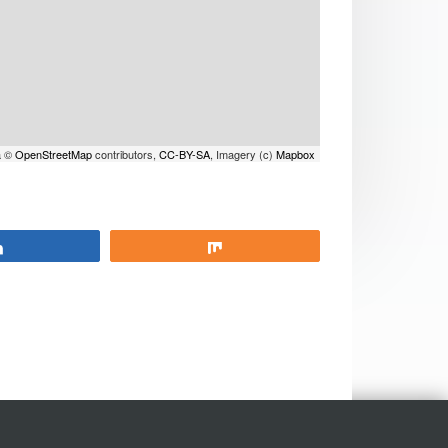
a ©
OpenStreetMap
contributors,
CC-BY-SA
, Imagery (c)
Mapbox
Partagez
Partagez