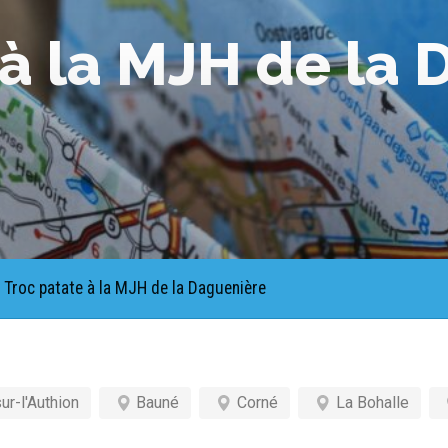
 à la MJH de la
Troc patate à la MJH de la Daguenière
ur-l'Authion
Bauné
Corné
La Bohalle