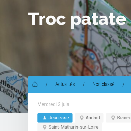
Troc patate
Actualités
Non classé
/
/
/
Mercredi 3 juin
Jeunesse
Andard
Brain-s
Saint-Mathurin-sur-Loire