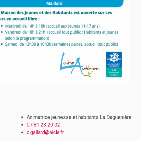
Animatrice jeunesse et habitants La Daguenière
07 81 23 20 02
c.gallard
@aicla.fr