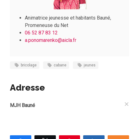
Animatrice jeunesse et habitants Bauné,
Promeneuse du Net
06 52 87 83 12
a.ponomarenko
@aicla.fr
bricolage
cabane
jeunes
Adresse
MJH Bauné