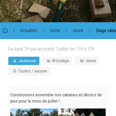
Actualités
Sortie
Jeune
Stage caba
/
/
/
/
Du lundi 29 juin au mardi 7 juillet de 11h à 17h
Jeunesse
Bricolage
Jeune
Toutes / aucune
Construisons ensemble nos cabanes et décors de
jeux pour le mois de juillet !