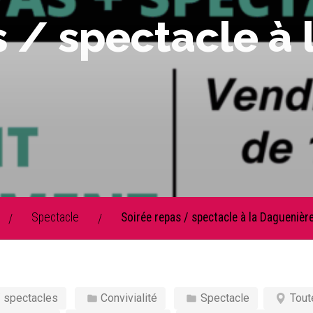
 / spectacle à 
Spectacle
Soirée repas / spectacle à la Daguenièr
/
/
/ spectacles
Convivialité
Spectacle
Tout