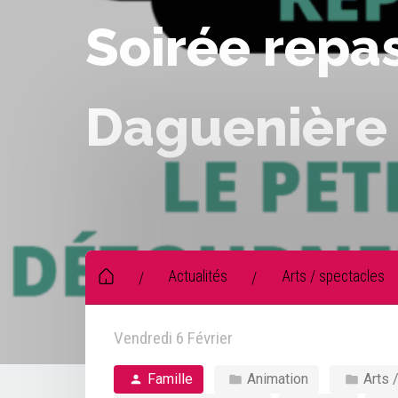
Soirée repas
Daguenière
Actualités
Arts / spectacles
/
/
Vendredi 6 Février
Famille
Animation
Arts 