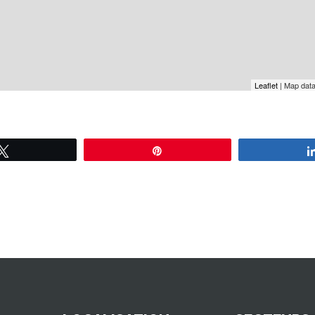
Leaflet
| Map dat
Tweetez
Épingle