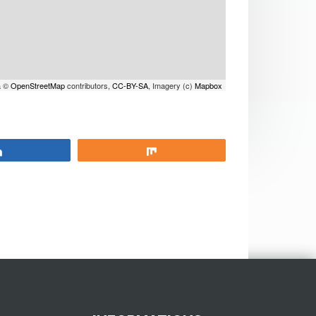
a ©
OpenStreetMap
contributors,
CC-BY-SA
, Imagery (c)
Mapbox
Partagez
Partagez