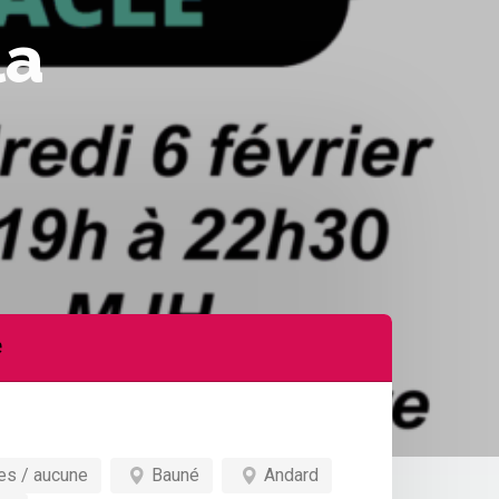
la
e
es / aucune
Bauné
Andard