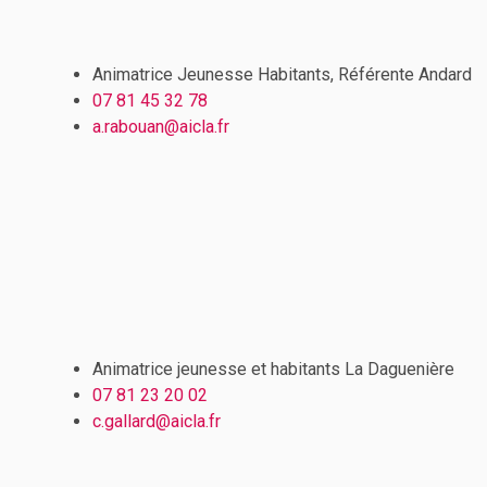
Animatrice Jeunesse Habitants, Référente Andard
07 81 45 32 78
a.rabouan@aicla.fr
Animatrice jeunesse et habitants La Daguenière
07 81 23 20 02
c.gallard
@aicla.fr