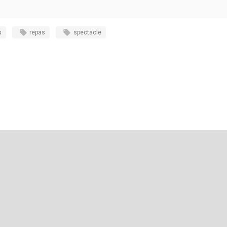
s
repas
spectacle