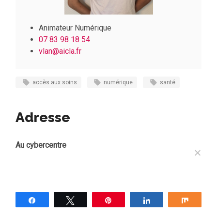
Animateur Numérique
07 83 98 18 54
vlan@aicla.fr
accès aux soins
numérique
santé
Adresse
Au cybercentre
Partagez
Tweetez
Épingle
Partagez
Partag