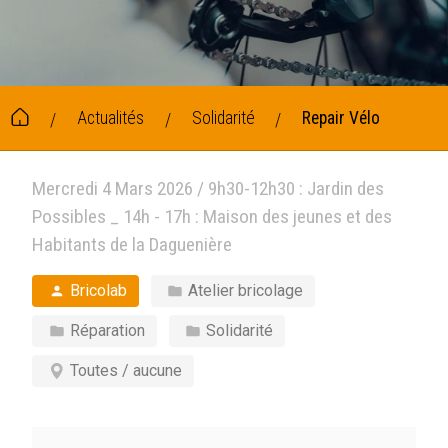
Actualités
Solidarité
Repair Vélo
/
/
/
Mercredi 4 Mars 2026 / 9h30-12h30 : Jardin des
Possibles _ 14h - 17h : Maison des jeunes et des
Habitants de la Daguenière
Bricolab
Atelier bricolage
Réparation
Solidarité
Toutes / aucune