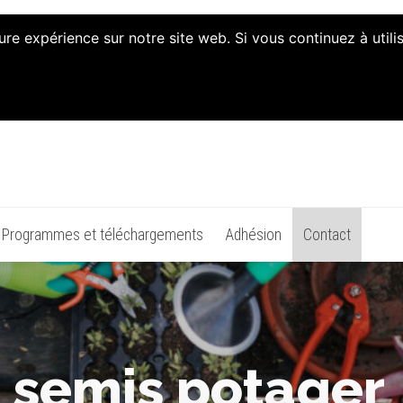
ure expérience sur notre site web. Si vous continuez à util
n d'Animation et d'Initiati
Programmes et téléchargements
Adhésion
Contact
s semis potager