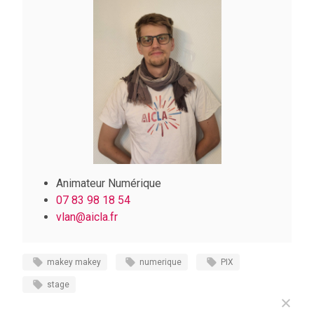
Animateur Numérique
07 83 98 18 54
vlan@aicla.fr
makey makey
numerique
PIX
stage