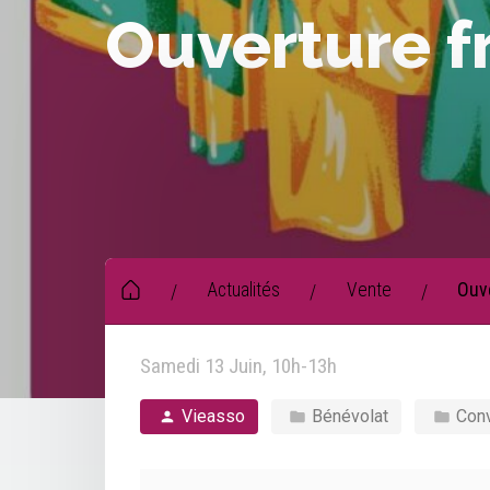
Ouverture fr
Actualités
Vente
Ouve
/
/
/
Samedi 13 Juin, 10h-13h
Vieasso
Bénévolat
Conv