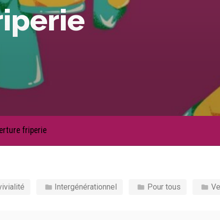
iperie
rture friperie
ivialité
Intergénérationnel
Pour tous
Ve