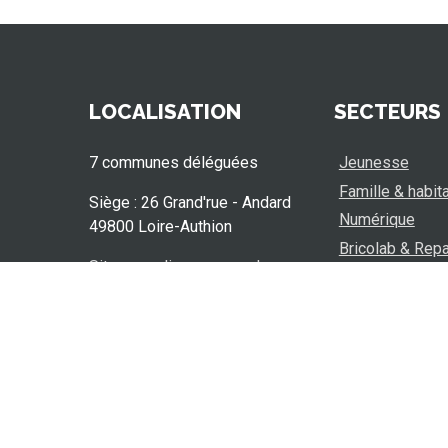
LOCALISATION
SECTEURS
7 communes déléguées
Jeunesse
Famille & habit
Siège : 26 Grand'rue - Andard
Numérique
49800 Loire-Authion
Bricolab & Repa
Situer nos lieux sur un plan
Guid’Asso
Mentions légales