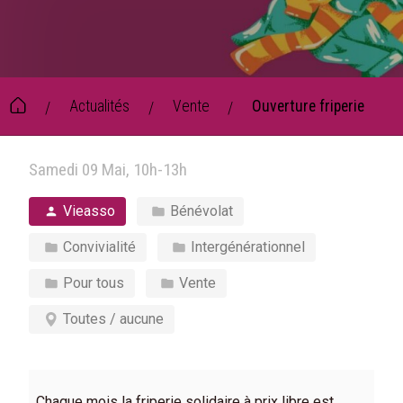
Actualités
Vente
Ouverture friperie
/
/
/
Samedi 09 Mai, 10h-13h
Vieasso
Bénévolat
Convivialité
Intergénérationnel
Pour tous
Vente
Toutes / aucune
Chaque mois la friperie solidaire à prix libre est