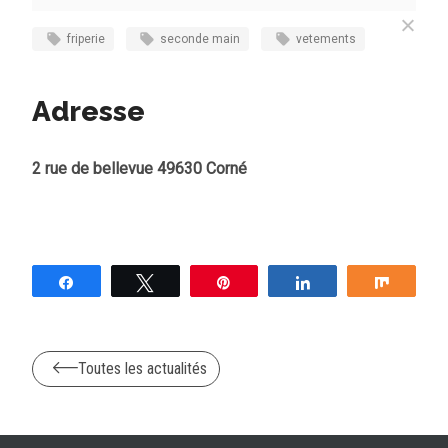
friperie
seconde main
vetements
Adresse
2 rue de bellevue 49630 Corné
Partagez
Tweetez
Épingle
Partagez
Partag
Toutes les actualités