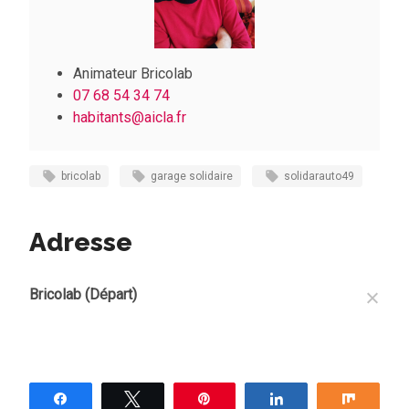
Animateur Bricolab
07 68 54 34 74
habitants@aicla.fr
bricolab
garage solidaire
solidarauto49
Adresse
Bricolab (Départ)
Partagez
Tweetez
Épingle
Partagez
Partag