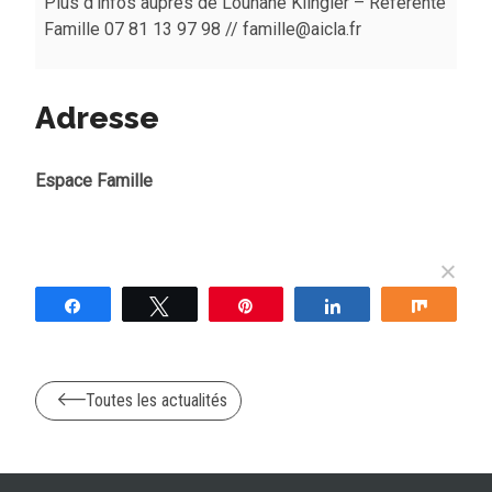
Plus d’infos auprès de Louhane Klingler – Référente
Famille 07 81 13 97 98 // famille@aicla.fr
Adresse
Espace Famille
Partagez
Tweetez
Épingle
Partagez
Partag
Toutes les actualités