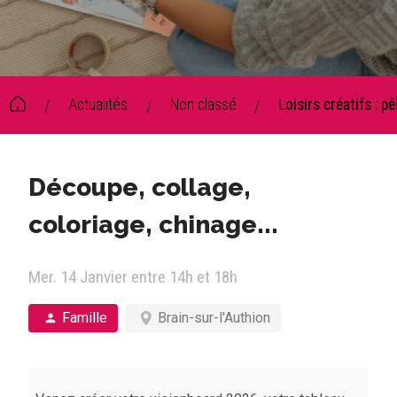
Actualités
Non classé
Loisirs créatifs : 
/
/
/
Découpe, collage,
coloriage, chinage...
Mer. 14 Janvier entre 14h et 18h
Famille
Brain-sur-l'Authion