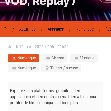
VOD, Replay )
Actualités
Animation
Numérique
“Lo
/
/
/
/
Jeudi 12 mars 2026 / 10h - 11h30
Numerique
Cinéma
Musique
Numérique
Toutes / aucune
Explorez des plateformes gratuites, des
applications et des outils accessibles à tous pour
profiter de films, musiques et bien plus.