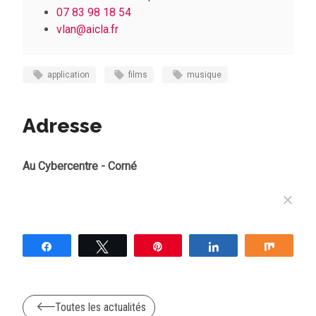
07 83 98 18 54
vlan@aicla.fr
application
films
musique
Adresse
Au Cybercentre - Corné
Partagez
Tweetez
Épingle
Partagez
Partag
Toutes les actualités